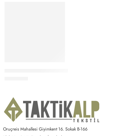
Seçenekler
Vogel Siyah Waterproof Kısa Outdoor Bot M1492
2,850.00
₺
Oruçreis Mahallesi Giyimkent 16. Sokak B-166