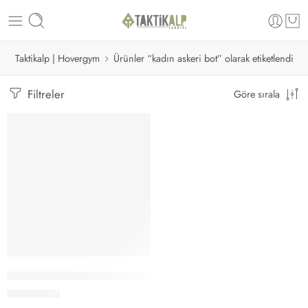
Taktikalp | Hovergym
Ürünler “kadın askeri bot” olarak etiketlendi
Filtreler
Göre sırala
Seçenekler
Vogel Fermuarsız Waterproof Siyah Askeri Bot M1490
2,995.00
₺