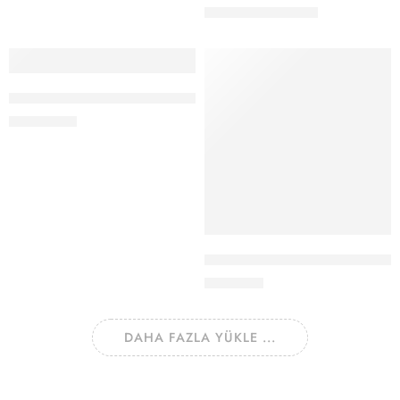
499.00
₺
599.00
₺
Seçenekler
Hovergym İtfaiye Pantolonu Lacivert
2,200.00
₺
Sepete Ekle
Watton 10 Watt 2000 Lümen 4 
940.00
₺
DAHA FAZLA YÜKLE ...