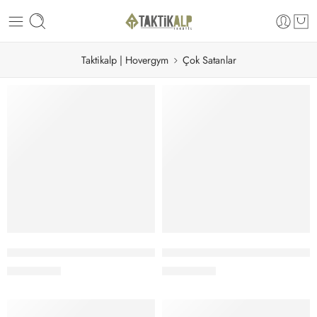
Taktikalp | Hovergym
Çok Satanlar
Seçenekler
Seçenekler
Hovergym İnfaz Koruma Pantolonu Lacivert
Hovergym Zabıta Pantolonu Laci
2,200.00
₺
2,200.00
₺