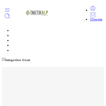
0
Sepete
MAĞAZA
ÇOK SATANLAR
MEGA FIRSATLAR
GALERİ
BİZE ULAŞIN
Kategorilere Gözat
Pantolon
Gömlek
Softshell Mont
Tişört
Polar
Koltukaltı
Korse
Taktik Bot