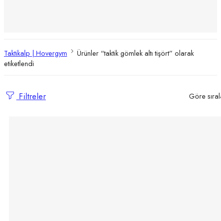
Silah Çantası
Biber Gazı
El Feneri ve Aydınlatma
Taktikalp | Hovergym
Ürünler “taktik gömlek altı tişört” olarak
etiketlendi
Filtreler
Göre sıral
Seçenekler
Hovergym Taktikal Outdoor Bisiklet Yaka Tişört – Siyah
699.00
₺
Kumaş:
%100