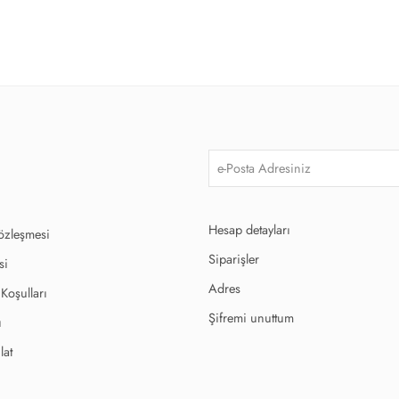
Hesap detayları
Sözleşmesi
Siparişler
si
Adres
 Koşulları
Şifremi unuttum
ı
lat