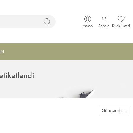
Hesap
Sepete
Dilek listesi
IN
etiketlendi
Göre sırala
...