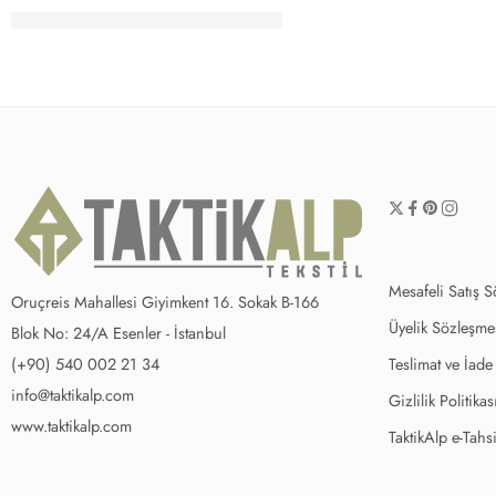
Mesafeli Satış 
Oruçreis Mahallesi Giyimkent 16. Sokak B-166
Üyelik Sözleşme
Blok No: 24/A Esenler - İstanbul
(+90) 540 002 21 34
Teslimat ve İade
info@taktikalp.com
Gizlilik Politikas
www.taktikalp.com
TaktikAlp e-Tahsi