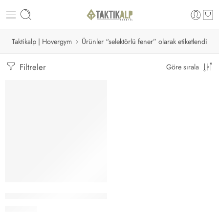
Taktikalp | Hovergym
Ürünler “selektörlü fener” olarak etiketlendi
Filtreler
Göre sırala
Sepete Ekle
Watton 10 Watt 2000 Lümen 4 Renk Güçlü El Feneri WT-605
940.00
₺