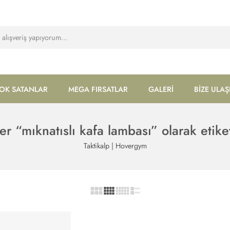
OK SATANLAR
MEGA FIRSATLAR
GALERİ
BİZE ULAŞ
er “mıknatıslı kafa lambası” olarak etike
Taktikalp | Hovergym