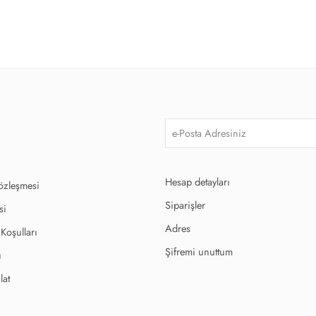
Hesap detayları
Sözleşmesi
Siparişler
si
Adres
 Koşulları
Şifremi unuttum
ı
lat