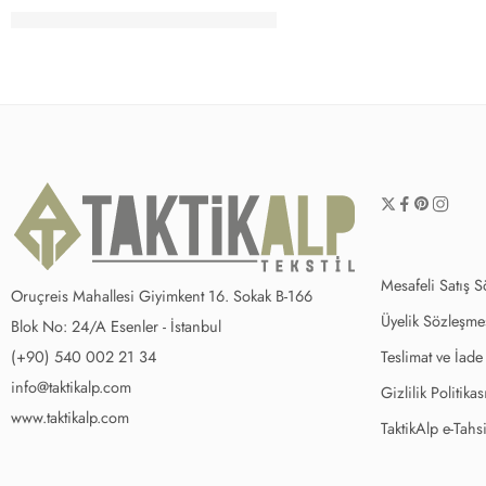
Mesafeli Satış 
Oruçreis Mahallesi Giyimkent 16. Sokak B-166
Üyelik Sözleşme
Blok No: 24/A Esenler - İstanbul
(+90) 540 002 21 34
Teslimat ve İade
info@taktikalp.com
Gizlilik Politikas
www.taktikalp.com
TaktikAlp e-Tahsi