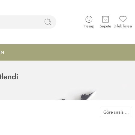
Hesap
Sepete
Dilek listesi
IN
tlendi
Göre sırala
...