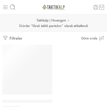
Taktikalp | Hovergym
Ürünler “likralı taktik pantolon” olarak etiketlendi
Filtreler
Göre sırala
Seçenekler
Hovergym Polis Pantolonu Lacivert