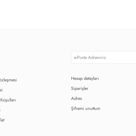
Hesap detayları
Sözleşmesi
Siparişler
si
Adres
 Koşulları
Şifremi unuttum
ı
lat