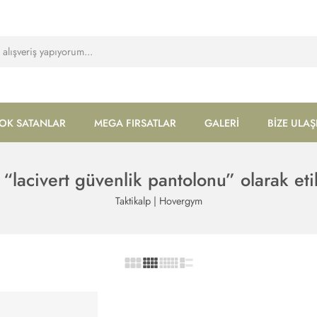
OK SATANLAR
MEGA FIRSATLAR
GALERİ
BİZE ULAŞ
 “lacivert güvenlik pantolonu” olarak eti
Taktikalp | Hovergym