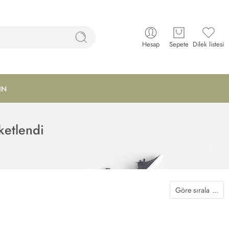
Hesap
Sepete
Dilek listesi
IN
ketlendi
Göre sırala
...