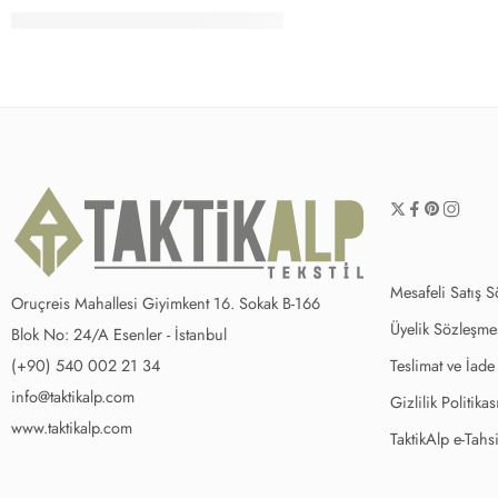
Mesafeli Satış 
Oruçreis Mahallesi Giyimkent 16. Sokak B-166
Üyelik Sözleşme
Blok No: 24/A Esenler - İstanbul
(+90) 540 002 21 34
Teslimat ve İade
info@taktikalp.com
Gizlilik Politikas
www.taktikalp.com
TaktikAlp e-Tahsi