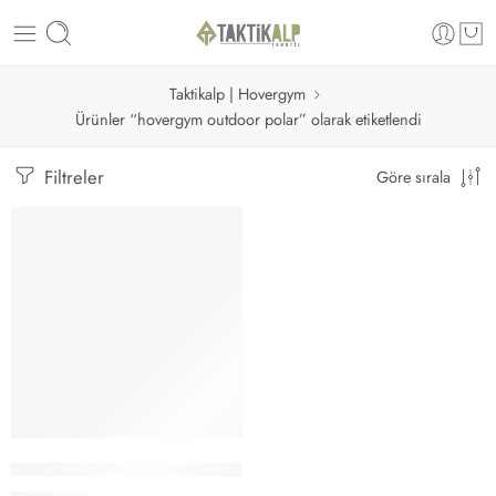
Taktikalp | Hovergym
Ürünler “hovergym outdoor polar” olarak etiketlendi
Filtreler
Göre sırala
Seçenekler
Hovergym Softshell Garnili Taktik Outdoor Polar – Siyah