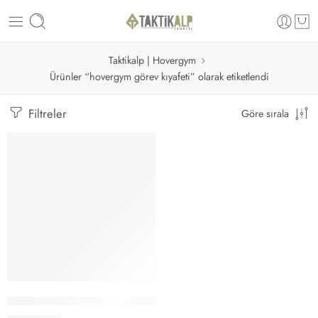
Taktikalp | Hovergym
Ürünler “hovergym görev kıyafeti” olarak etiketlendi
Filtreler
Göre sırala
Seçenekler
Hovergym İnfaz Koruma Pantolonu Lacivert