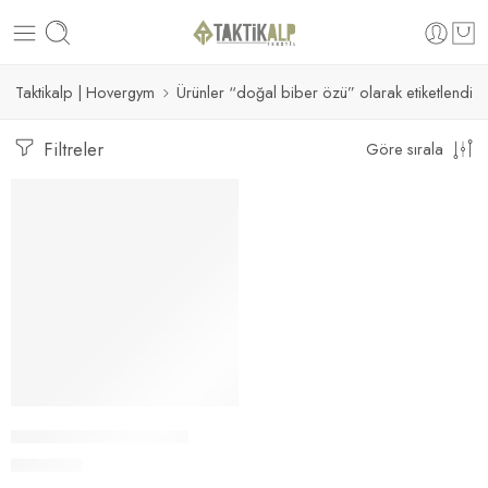
Taktikalp | Hovergym
Ürünler “doğal biber özü” olarak etiketlendi
Filtreler
Göre sırala
Sepete Ekle
Jenix Biber Gazı 60 ML
350.00
₺