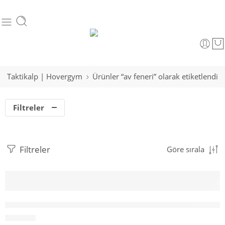
Taktikalp | Hovergym
Ürünler “av feneri” olarak etiketlendi
Filtreler
Filtreler
Göre sırala
Sepete Ekle
Watton 10 Watt 2000 Lümen 4 Renk Güçlü El Feneri WT-6
940.00
₺